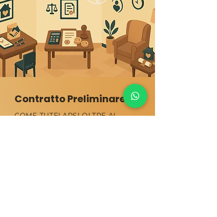
Contratto Preliminare
COME TUTELARSI OLTRE AL
"COMPROMESSO"
Il semplice compromesso
spesso non garantisce
sufficientemente né il venditore,
né l’acquirente.
CONSULTA LA GUIDA